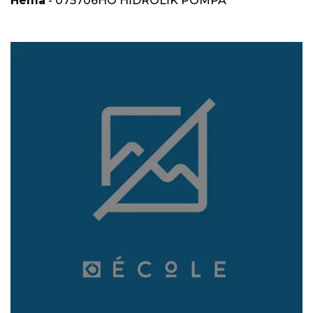
Hema
- 075706HO HİDROLİK POMPA