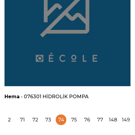
Hema
- 076301 HİDROLİK POMPA
2
71
72
73
74
75
76
77
148
149