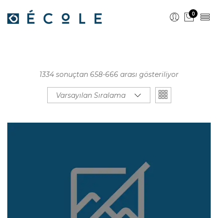
0
1334 sonuçtan 658-666 arası gösteriliyor
Varsayılan Sıralama