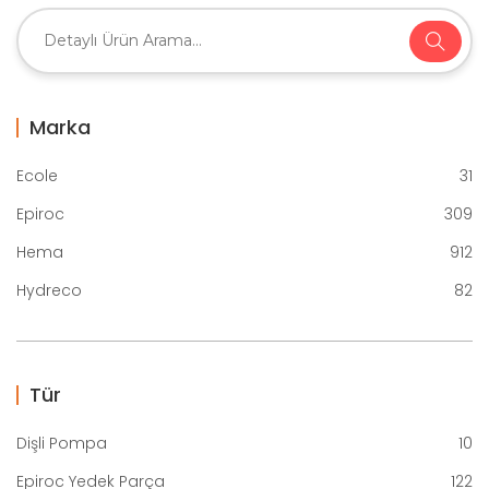
Marka
Ecole
31
Epiroc
309
Hema
912
Hydreco
82
Tür
Dişli Pompa
10
Epiroc Yedek Parça
122