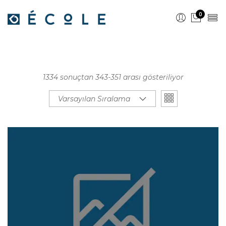
0
1334 sonuçtan 343-351 arası gösteriliyor
Varsayılan Sıralama