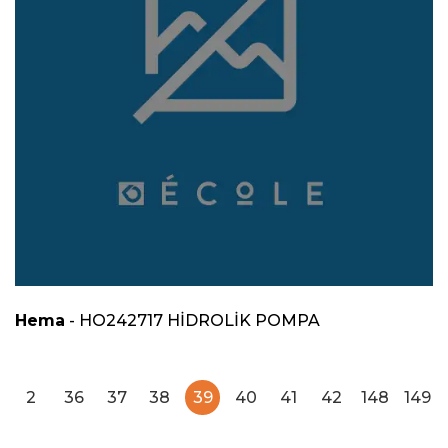
Hema
- HO242717 HİDROLİK POMPA
2
36
37
38
39
40
41
42
148
149