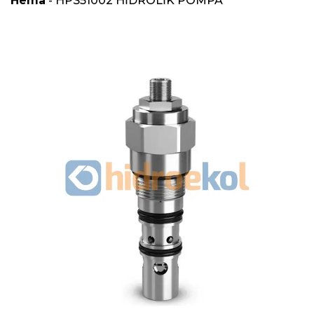
Hema
- HPS51002 HİDROLİK POMPA