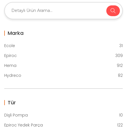
Marka
Ecole
31
Epiroc
309
Hema
912
Hydreco
82
Tür
Dişli Pompa
10
Epiroc Yedek Parça
122