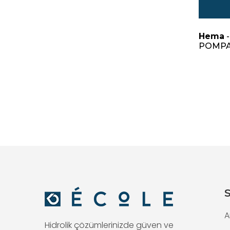
Hema
-
POMP
S
A
Hidrolik çözümlerinizde güven ve