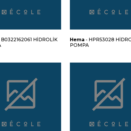
 B0322162061 HİDROLİK
Hema
- HPR53028 HİDR
A
POMPA