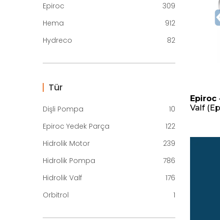
Epiroc
309
Hema
912
Hydreco
82
Tür
Epiroc
Valf (Ep
Dişli Pompa
10
Epiroc Yedek Parça
122
Hidrolik Motor
239
Hidrolik Pompa
786
Hidrolik Valf
176
Orbitrol
1