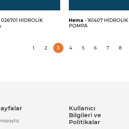
 026701 HİDROLİK
Hema
- 161407 HİDROLİK
A
POMPA
1
2
3
4
5
6
7
8
ayfalar
Kullanıcı
Bilgileri ve
nasayfa
Politikalar