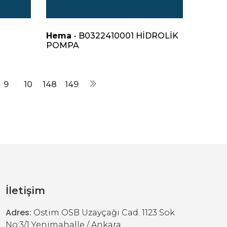
Hema
- B0322410001 HİDROLİK
POMPA
9
10
148
149
İletişim
Adres:
Ostim OSB Uzayçağı Cad. 1123 Sok
No:3/1 Yenimahalle / Ankara