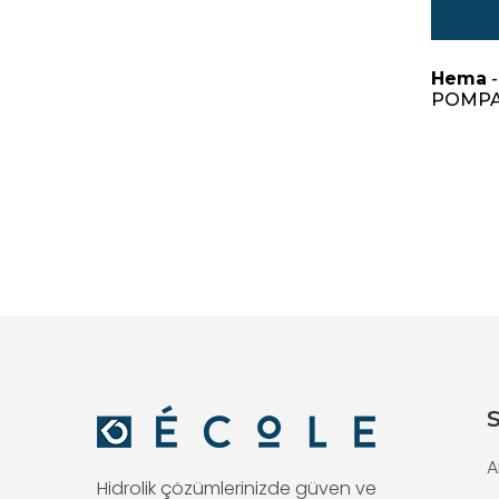
Hema
-
POMP
S
A
Hidrolik çözümlerinizde güven ve