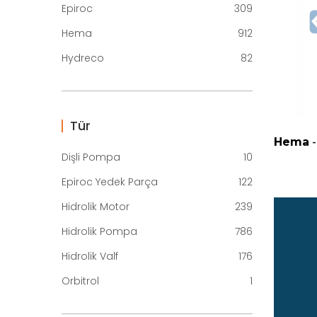
Epiroc
309
Hema
912
Hydreco
82
Tür
Hema
-
Dişli Pompa
10
Epiroc Yedek Parça
122
Hidrolik Motor
239
Hidrolik Pompa
786
Hidrolik Valf
176
Orbitrol
1