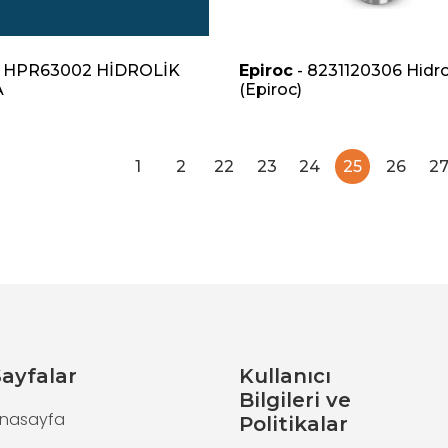
 HPR63002 HİDROLİK
Epiroc
- 8231120306 Hidrol
A
(Epiroc)
1
2
22
23
24
25
26
2
ayfalar
Kullanıcı
Bilgileri ve
nasayfa
Politikalar