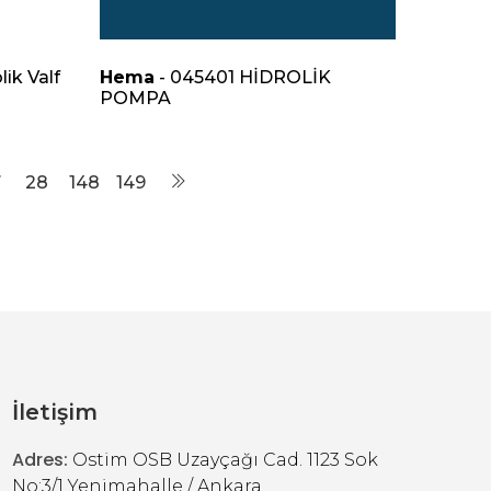
ik Valf
Hema
- 045401 HİDROLİK
POMPA
7
28
148
149
İletişim
Adres:
Ostim OSB Uzayçağı Cad. 1123 Sok
No:3/1 Yenimahalle / Ankara