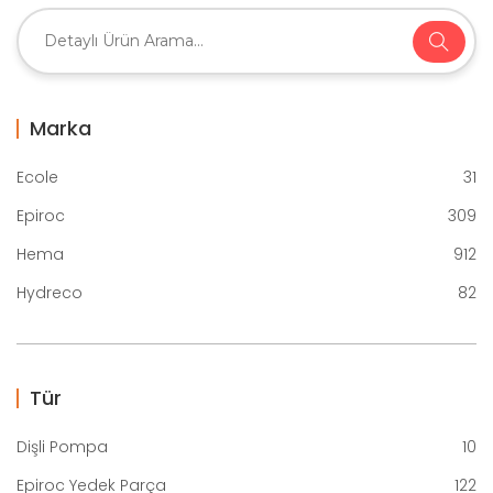
Marka
Ecole
31
Epiroc
309
Hema
912
Hydreco
82
Tür
Dişli Pompa
10
Epiroc Yedek Parça
122