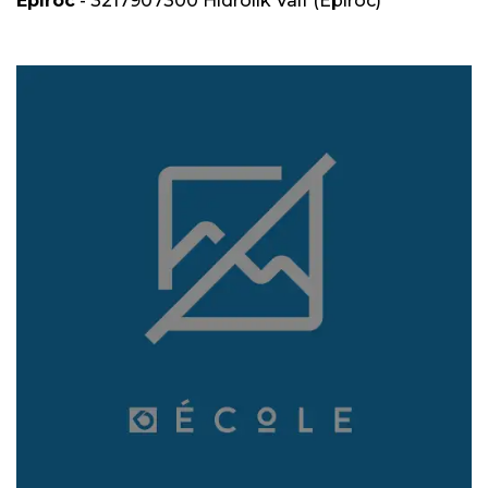
Epiroc
- 3217907300 Hidrolik Valf (Epiroc)