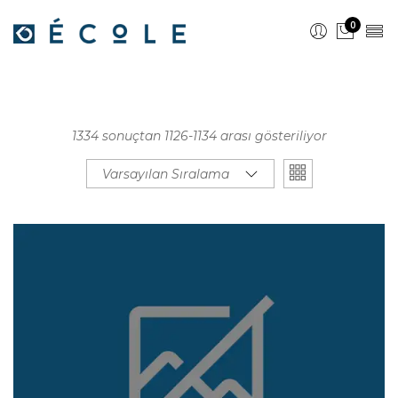
0
1334 sonuçtan 1126-1134 arası gösteriliyor
Varsayılan Sıralama