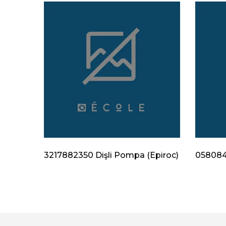
Epiroc)
3217882350 Dişli Pompa (Epiroc)
0580840