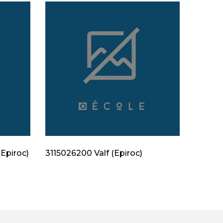
Epiroc)
3115026200 Valf (Epiroc)
312830