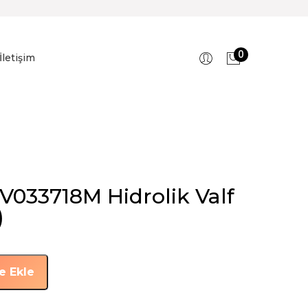
0
İletişim
V033718M Hidrolik Valf
)
e Ekle