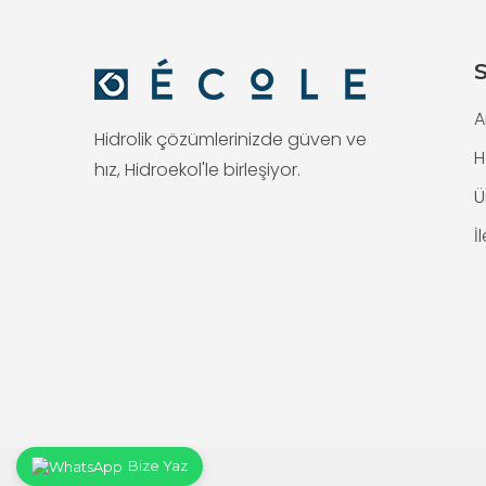
S
A
Hidrolik çözümlerinizde güven ve
H
hız, Hidroekol'le birleşiyor.
Ü
İ
Bize Yaz