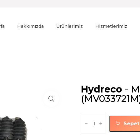
fa
Hakkımızda
Ürünlerimiz
Hizmetlerimiz
Hydreco
- M
(MV033721M
-
+
Sepet