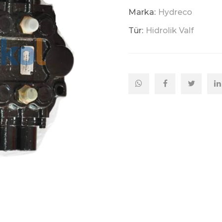
Marka:
Hydreco
Tür:
Hidrolik Valf