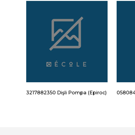
Epiroc)
3217882350 Dişli Pompa (Epiroc)
0580840