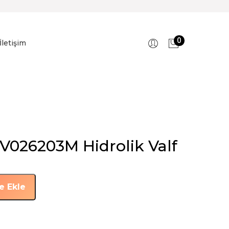
0
İletişim
V026203M Hidrolik Valf
e Ekle