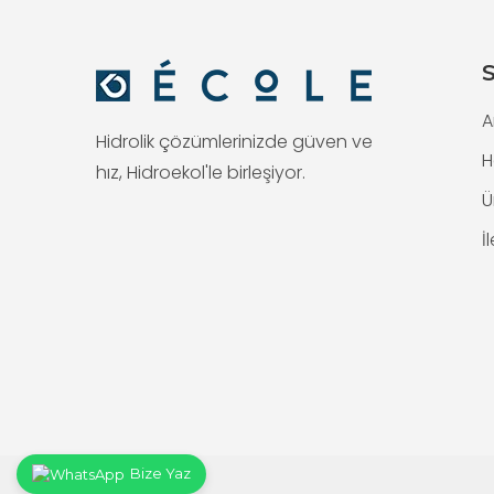
S
A
Hidrolik çözümlerinizde güven ve
H
hız, Hidroekol'le birleşiyor.
Ü
İ
Bize Yaz