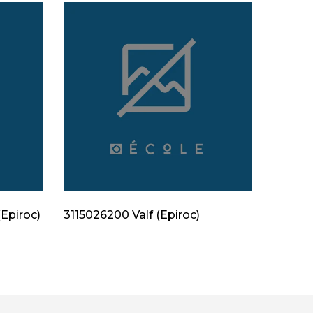
Epiroc)
3115026200 Valf (Epiroc)
312830