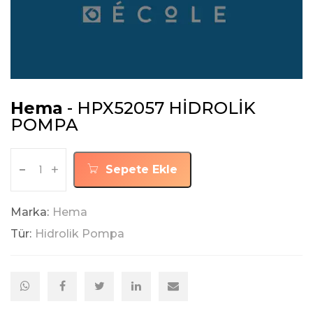
Hema
- HPX52057 HİDROLİK
POMPA
-
+
Sepete Ekle
Marka:
Hema
Tür:
Hidrolik Pompa