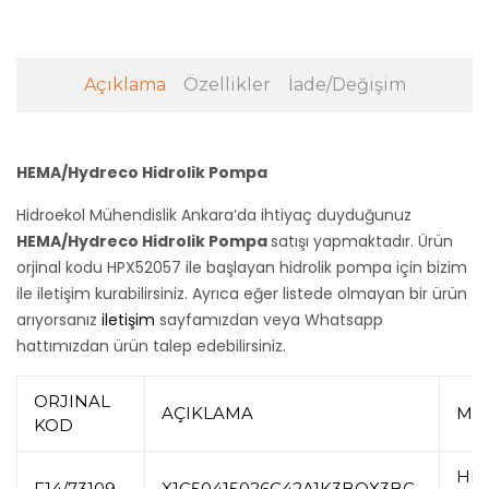
Açıklama
Özellikler
İade/Değişim
HEMA/Hydreco Hidrolik Pompa
Hidroekol Mühendislik Ankara’da ihtiyaç duyduğunuz
HEMA/Hydreco Hidrolik Pompa
satışı yapmaktadır. Ürün
orjinal kodu HPX52057 ile başlayan hidrolik pompa için bizim
ile iletişim kurabilirsiniz. Ayrıca eğer listede olmayan bir ürün
arıyorsanız
iletişim
sayfamızdan veya Whatsapp
hattımızdan ürün talep edebilirsiniz.
ORJINAL
AÇIKLAMA
MA
KOD
HM
F14/73109
X1C50415026C42A1K3BOX3BC