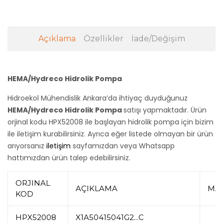
Açıklama
Özellikler
İade/Değişim
HEMA/Hydreco Hidrolik Pompa
Hidroekol Mühendislik Ankara’da ihtiyaç duyduğunuz
HEMA/Hydreco Hidrolik Pompa
satışı yapmaktadır. Ürün
orjinal kodu HPX52008 ile başlayan hidrolik pompa için bizim
ile iletişim kurabilirsiniz. Ayrıca eğer listede olmayan bir ürün
arıyorsanız
iletişim
sayfamızdan veya Whatsapp
hattımızdan ürün talep edebilirsiniz.
ORJINAL
AÇIKLAMA
MA
KOD
HPX52008
X1A50415041G2...C