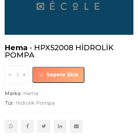
Hema
- HPX52008 HİDROLİK
POMPA
-
+
Sepete Ekle
Marka:
Hema
Tür:
Hidrolik Pompa