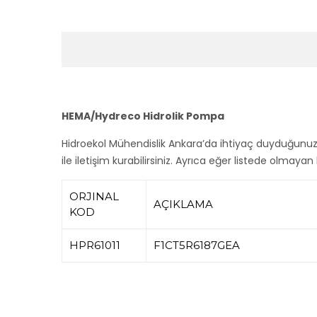
HEMA/Hydreco Hidrolik Pompa
Hidroekol Mühendislik Ankara’da ihtiyaç duyduğunu
ile iletişim kurabilirsiniz. Ayrıca eğer listede olmayan
ORJINAL
AÇIKLAMA
KOD
HPR61011
F1CT5R6187GEA