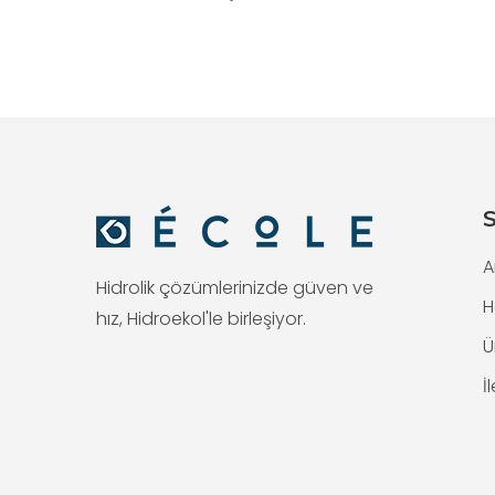
S
A
Hidrolik çözümlerinizde güven ve
H
hız, Hidroekol'le birleşiyor.
Ü
İ