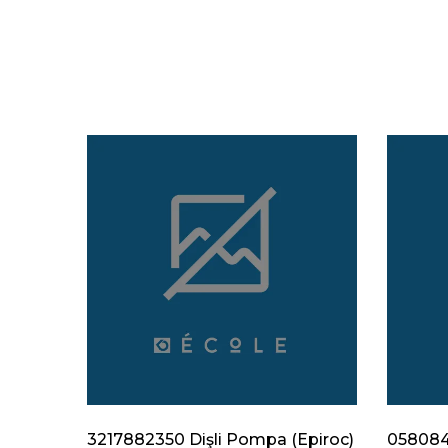
Epiroc)
3217882350 Dişli Pompa (Epiroc)
0580840