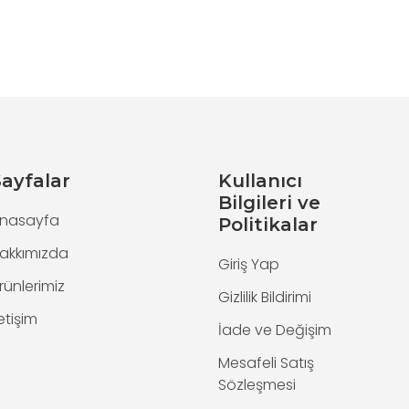
ayfalar
Kullanıcı
Bilgileri ve
nasayfa
Politikalar
akkımızda
Giriş Yap
rünlerimiz
Gizlilik Bildirimi
letişim
İade ve Değişim
Mesafeli Satış
Sözleşmesi