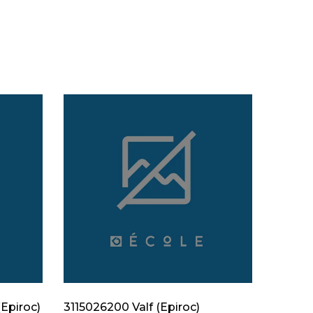
Epiroc)
3115026200 Valf (Epiroc)
312830