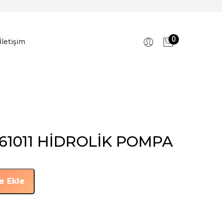
0
İletişim
61011 HİDROLİK POMPA
e Ekle