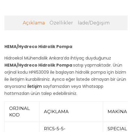
Açıklama
Özellikler
İade/Değişim
HEMA/Hydreco Hidrolik Pompa
Hidroekol Mühendislik Ankara’da ihtiyaç duyduğunuz
HEMA/Hydreco Hidrolik Pompa
satışı yapmaktadır. Ürün
orjinal kodu HPR53009 ile başlayan hidrolik pompa için bizim
ile iletişim kurabilirsiniz. Ayrıca eğer listede olmayan bir ürün
arıyorsanız
iletişim
sayfamızdan veya Whatsapp
hattımızdan ürün talep edebilirsiniz.
ORJINAL
AÇIKLAMA
MAKİNA
KOD
R1C5-5-5-
SPECIAL