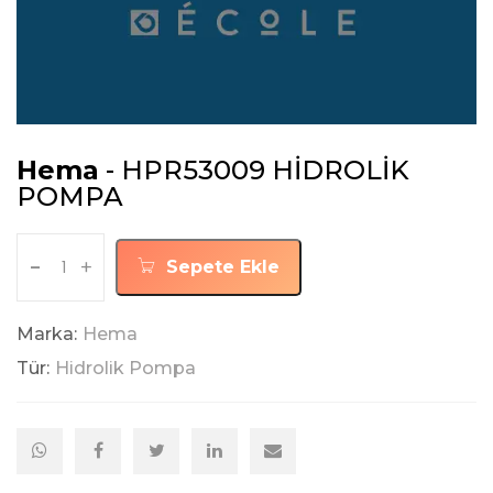
Hema
- HPR53009 HİDROLİK
POMPA
-
+
Sepete Ekle
Marka:
Hema
Tür:
Hidrolik Pompa