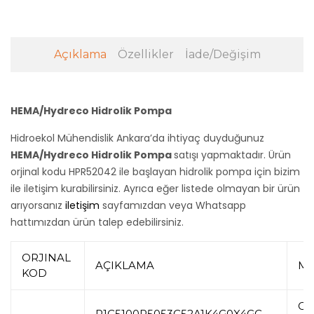
Açıklama
Özellikler
İade/Değişim
HEMA/Hydreco Hidrolik Pompa
Hidroekol Mühendislik Ankara’da ihtiyaç duyduğunuz
HEMA/Hydreco Hidrolik Pompa
satışı yapmaktadır. Ürün
orjinal kodu HPR52042 ile başlayan hidrolik pompa için bizim
ile iletişim kurabilirsiniz. Ayrıca eğer listede olmayan bir ürün
arıyorsanız
iletişim
sayfamızdan veya Whatsapp
hattımızdan ürün talep edebilirsiniz.
ORJINAL
AÇIKLAMA
MA
KOD
CA
R1C5100R5053C52A1K4G0X4GC