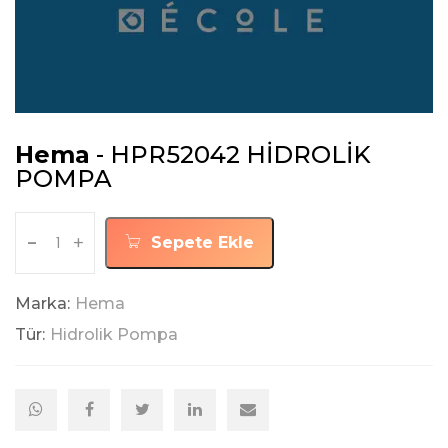
Hema
- HPR52042 HİDROLİK
POMPA
-
+
Sepete Ekle
Marka:
Hema
Tür:
Hidrolik Pompa