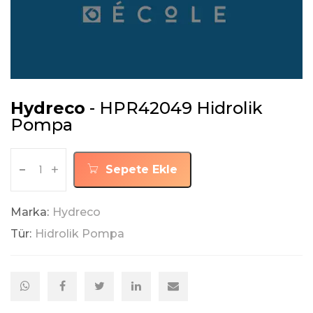
Hydreco
- HPR42049 Hidrolik
Pompa
-
+
Sepete Ekle
Marka:
Hydreco
Tür:
Hidrolik Pompa