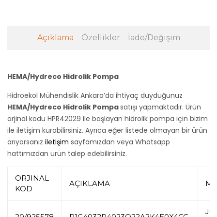
Açıklama
Özellikler
İade/Değişim
HEMA/Hydreco Hidrolik Pompa
Hidroekol Mühendislik Ankara’da ihtiyaç duyduğunuz
HEMA/Hydreco Hidrolik Pompa
satışı yapmaktadır. Ürün
orjinal kodu HPR42029 ile başlayan hidrolik pompa için bizim
ile iletişim kurabilirsiniz. Ayrıca eğer listede olmayan bir ürün
arıyorsanız
iletişim
sayfamızdan veya Whatsapp
hattımızdan ürün talep edebilirsiniz.
ORJINAL
AÇIKLAMA
MA
KOD
JC
20/925578
R1C4032R4023Q22A2K4E0X4CC