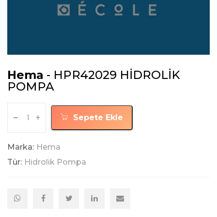
Hema
- HPR42029 HİDROLİK
POMPA
-
+
Sepete Ekle
Marka:
Hema
Tür:
Hidrolik Pompa