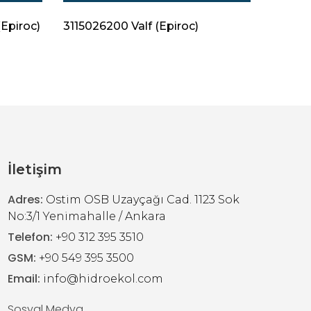
Epiroc)
3115026200 Valf (Epiroc)
312830
İletişim
Adres:
Ostim OSB Uzayçağı Cad. 1123 Sok
No:3/1 Yenimahalle / Ankara
Telefon:
+90 312 395 3510
GSM:
+90 549 395 3500
Email:
info@hidroekol.com
Sosyal Medya