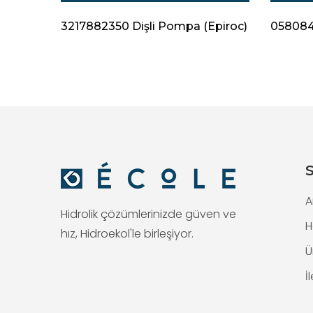
Epiroc)
3217882350 Dişli Pompa (Epiroc)
0580840
S
A
Hidrolik çözümlerinizde güven ve
H
hız, Hidroekol'le birleşiyor.
Ü
İ