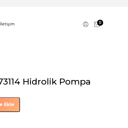
0
İletişim
73114 Hidrolik Pompa
e Ekle