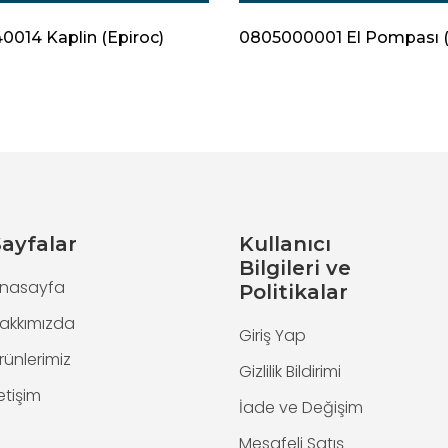
014 Kaplin (Epiroc)
0805000001 El Pompası (
ayfalar
Kullanıcı
Bilgileri ve
nasayfa
Politikalar
akkımızda
Giriş Yap
rünlerimiz
Gizlilik Bildirimi
letişim
İade ve Değişim
Mesafeli Satış