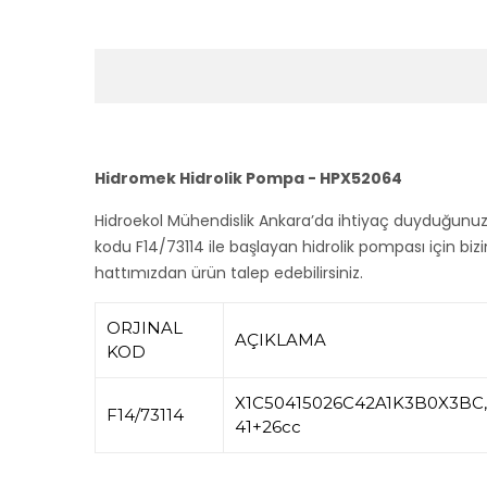
Hidromek Hidrolik Pompa - HPX52064
Hidroekol Mühendislik Ankara’da ihtiyaç duyduğunu
kodu F14/73114 ile başlayan hidrolik pompası için bizim
hattımızdan ürün talep edebilirsiniz.
ORJINAL
AÇIKLAMA
KOD
X1C50415026C42A1K3B0X3BC,
F14/73114
41+26cc