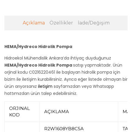
Açıklama
Özellikler
İade/Değişim
HEMA/Hydreco Hidrolik Pompa
Hidroekol Mühendislik Ankara’da ihtiyaç duyduğunuz
HEMA/Hydreco Hidrolik Pompa
satışı yapmaktadır. Ürün
orjinal kodu C0216220461 ile başlayan hidrolik pompa için
bizim ile iletişim kurabilirsiniz. Ayrıca eğer listede olmayan bir
ürün arıyorsanız
iletişim
sayfamızdan veya Whatsapp
hattımızdan ürün talep edebilirsiniz.
ORJINAL
AÇIKLAMA
MA
KOD
R2W1608YB8C5A
TA