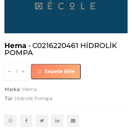
Hema
- C0216220461 HİDROLİK
POMPA
-
+
Sepete Ekle
Marka:
Hema
Tür:
Hidrolik Pompa