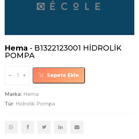
Hema
- B1322123001 HİDROLİK
POMPA
-
+
Sepete Ekle
Marka:
Hema
Tür:
Hidrolik Pompa