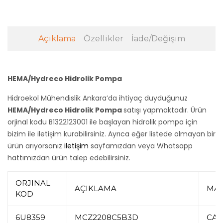
Açıklama
Özellikler
İade/Değişim
HEMA/Hydreco Hidrolik Pompa
Hidroekol Mühendislik Ankara’da ihtiyaç duyduğunuz
HEMA/Hydreco Hidrolik Pompa
satışı yapmaktadır. Ürün
orjinal kodu B1322123001 ile başlayan hidrolik pompa için
bizim ile iletişim kurabilirsiniz. Ayrıca eğer listede olmayan bir
ürün arıyorsanız
iletişim
sayfamızdan veya Whatsapp
hattımızdan ürün talep edebilirsiniz.
ORJINAL
AÇIKLAMA
MAK
KOD
6U8359
MCZ2208C5B3D
CAT