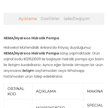
Açıklama
Özellikler
İade/Değişim
HEMA/Hydreco Hidrolik Pompa
Hidroekol Mühendislik Ankara’da ihtiyaç duyduğunuz
HEMA/Hydreco Hidrolik Pompa
satışı yapmaktadır. Ürün
orjinal kodu B1216210011 ile başlayan hidrolik pompa için bizim
ile iletişim kurabilirsiniz. Ayrıca eğer listede olmayan bir ürün
arıyorsanız
iletişim
sayfamızdan veya Whatsapp
hattımızdan ürün talep edebilirsiniz.
ORJINAL
AÇIKLAMA
MAKİNA
KOD
SPECIAL
M2A1606F8C5D