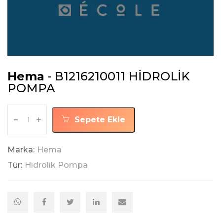
Hema
- B1216210011 HİDROLİK
POMPA
-
+
Sepete Ekle
Marka:
Hema
Tür:
Hidrolik Pompa