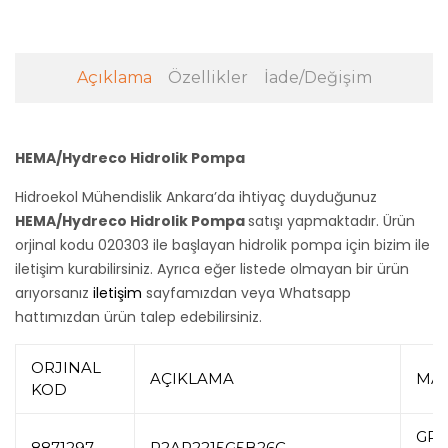
Açıklama
Özellikler
İade/Değişim
HEMA/Hydreco Hidrolik Pompa
Hidroekol Mühendislik Ankara’da ihtiyaç duyduğunuz
HEMA/Hydreco Hidrolik Pompa
satışı yapmaktadır. Ürün
orjinal kodu 020303 ile başlayan hidrolik pompa için bizim ile
iletişim kurabilirsiniz. Ayrıca eğer listede olmayan bir ürün
arıyorsanız
iletişim
sayfamızdan veya Whatsapp
hattımızdan ürün talep edebilirsiniz.
ORJINAL
AÇIKLAMA
MA
KOD
GRO
8871297
P2AP2215G5B26C