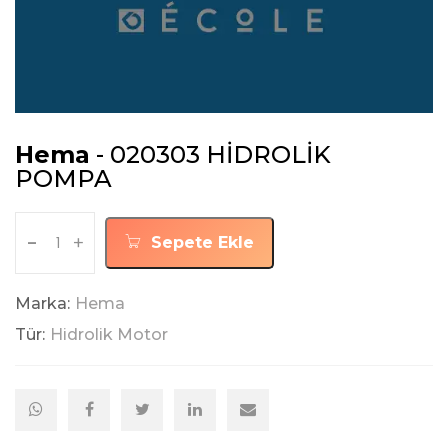
Hema
- 020303 HİDROLİK
POMPA
-
+
Sepete Ekle
Marka:
Hema
Tür:
Hidrolik Motor