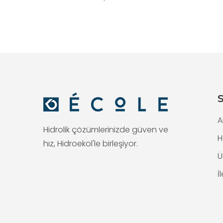
S
A
Hidrolik çözümlerinizde güven ve
H
hız, Hidroekol'le birleşiyor.
Ü
İ