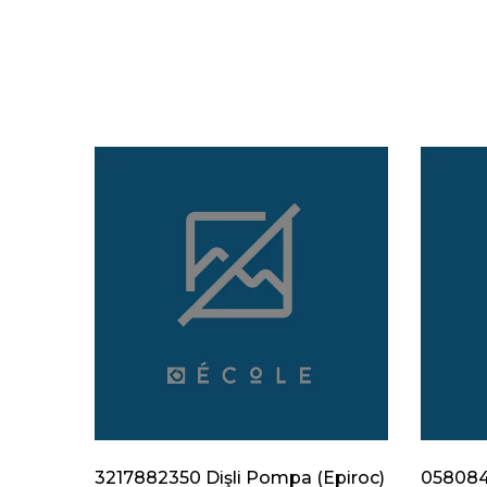
Epiroc)
3217882350 Dişli Pompa (Epiroc)
0580840