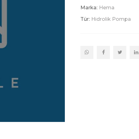
Marka:
Hema
Tür:
Hidrolik Pompa