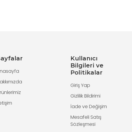
ayfalar
Kullanıcı
Bilgileri ve
nasayfa
Politikalar
akkımızda
Giriş Yap
rünlerimiz
Gizlilik Bildirimi
letişim
İade ve Değişim
Mesafeli Satış
Sözleşmesi