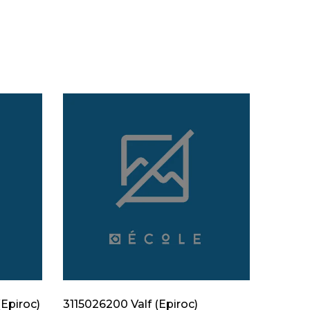
Epiroc)
3115026200 Valf (Epiroc)
312830