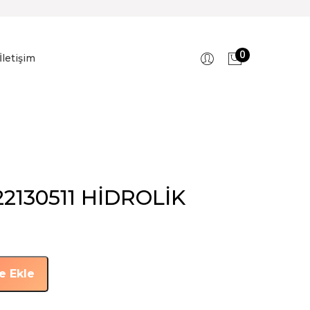
0
İletişim
22130511 HİDROLİK
e Ekle