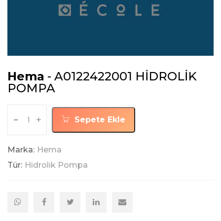
Hema
- A0122422001 HİDROLİK
POMPA
-
+
Sepete Ekle
Marka:
Hema
Tür:
Hidrolik Pompa