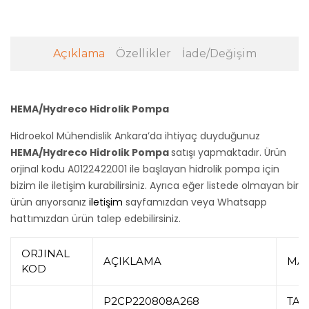
Açıklama
Özellikler
İade/Değişim
HEMA/Hydreco Hidrolik Pompa
Hidroekol Mühendislik Ankara’da ihtiyaç duyduğunuz
HEMA/Hydreco Hidrolik Pompa
satışı yapmaktadır. Ürün
orjinal kodu A0122422001 ile başlayan hidrolik pompa için
bizim ile iletişim kurabilirsiniz. Ayrıca eğer listede olmayan bir
ürün arıyorsanız
iletişim
sayfamızdan veya Whatsapp
hattımızdan ürün talep edebilirsiniz.
ORJINAL
AÇIKLAMA
MA
KOD
P2CP220808A268
TA