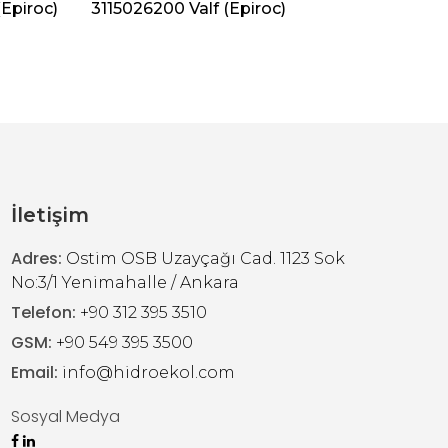
Epiroc)
3115026200 Valf (Epiroc)
312830
İletişim
Adres:
Ostim OSB Uzayçağı Cad. 1123 Sok
No:3/1 Yenimahalle / Ankara
Telefon:
+90 312 395 3510
GSM:
+90 549 395 3500
Email:
info@hidroekol.com
Sosyal Medya