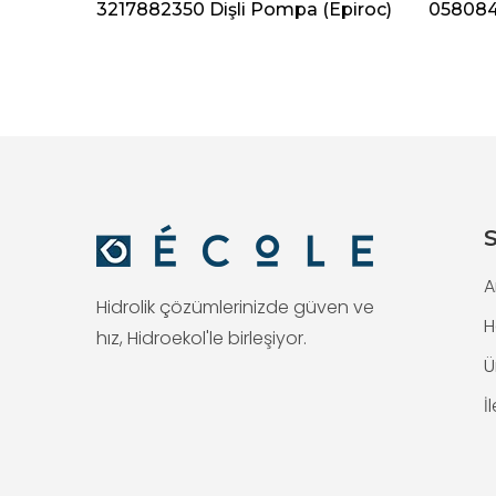
Epiroc)
3217882350 Dişli Pompa (Epiroc)
0580840
S
A
Hidrolik çözümlerinizde güven ve
H
hız, Hidroekol'le birleşiyor.
Ü
İ