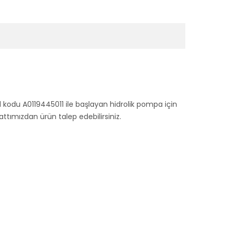
l kodu A0119445011 ile başlayan hidrolik pompa için
ımızdan ürün talep edebilirsiniz.