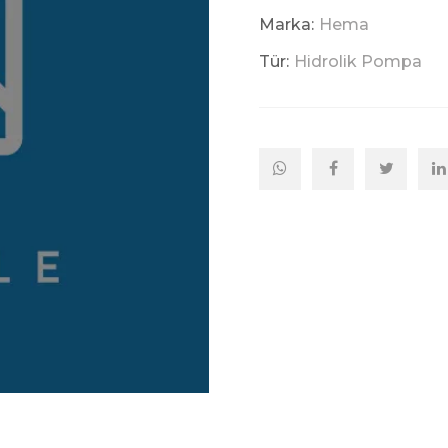
Marka:
Hema
Tür:
Hidrolik Pompa