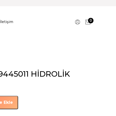
0
İletişim
19445011 HİDROLİK
e Ekle