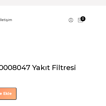
0
İletişim
0008047 Yakıt Filtresi
e Ekle