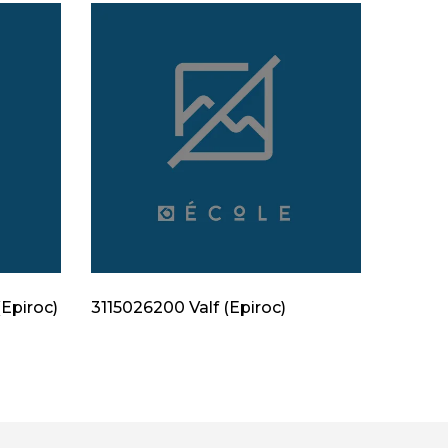
Epiroc)
3115026200 Valf (Epiroc)
312830