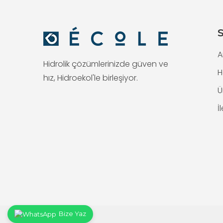
S
A
Hidrolik çözümlerinizde güven ve
H
hız, Hidroekol'le birleşiyor.
Ü
İ
Bize Yaz