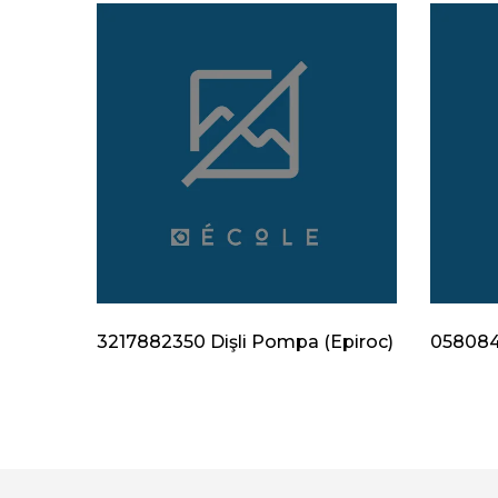
Epiroc)
3217882350 Dişli Pompa (Epiroc)
0580840