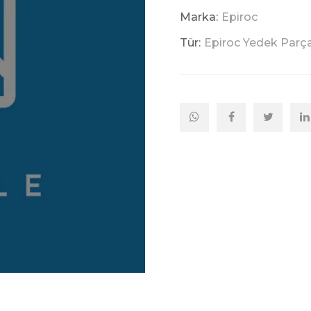
Marka:
Epiroc
Tür:
Epiroc Yedek Parç