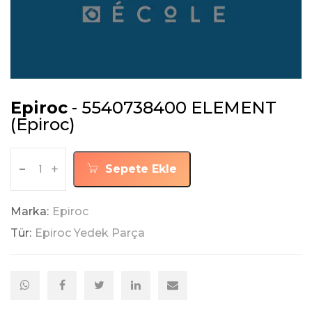
Epiroc
- 5540738400 ELEMENT
(Epiroc)
-
+
Sepete Ekle
Marka:
Epiroc
Tür:
Epiroc Yedek Parça