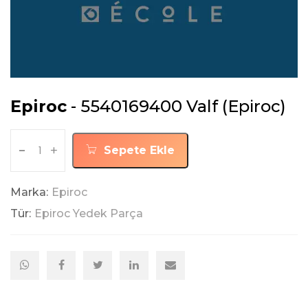
Epiroc
- 5540169400 Valf (Epiroc)
-
+
Sepete Ekle
Marka:
Epiroc
Tür:
Epiroc Yedek Parça