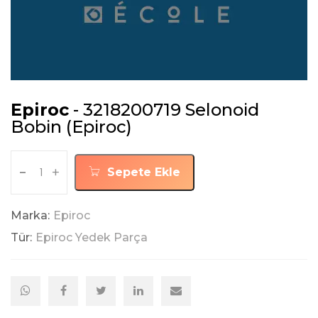
Epiroc
- 3218200719 Selonoid
Bobin (Epiroc)
-
+
Sepete Ekle
Marka:
Epiroc
Tür:
Epiroc Yedek Parça