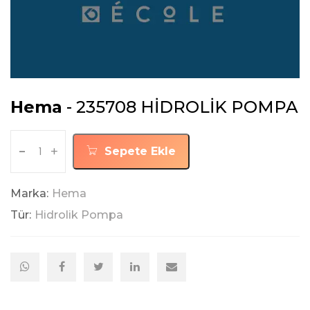
Hema
- 235708 HİDROLİK POMPA
-
+
Sepete Ekle
Marka:
Hema
Tür:
Hidrolik Pompa