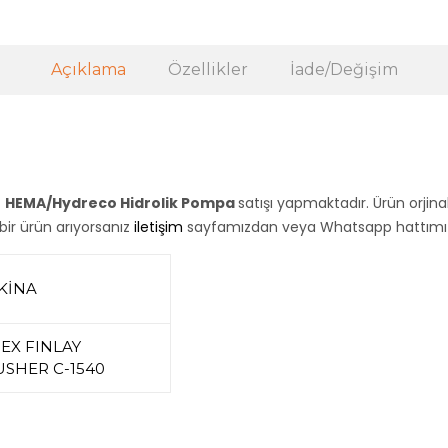
Açıklama
Özellikler
İade/Değişim
z
HEMA/Hydreco Hidrolik Pompa
satışı yapmaktadır. Ürün orjin
 bir ürün arıyorsanız
iletişim
sayfamızdan veya Whatsapp hattımızda
KİNA
EX FINLAY
SHER C-1540