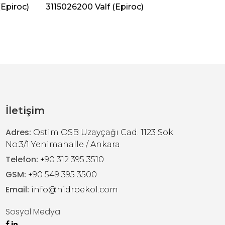
Epiroc)
3115026200 Valf (Epiroc)
312830
İletişim
Adres:
Ostim OSB Uzayçağı Cad. 1123 Sok
No:3/1 Yenimahalle / Ankara
Telefon:
+90 312 395 3510
GSM:
+90 549 395 3500
Email:
info@hidroekol.com
Sosyal Medya