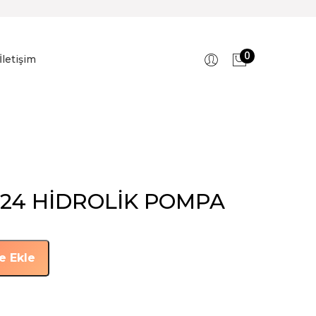
0
İletişim
424 HİDROLİK POMPA
e Ekle