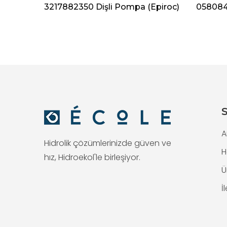
Epiroc)
3217882350 Dişli Pompa (Epiroc)
0580840
S
A
Hidrolik çözümlerinizde güven ve
H
hız, Hidroekol'le birleşiyor.
Ü
İ