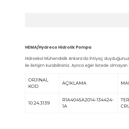
HEMA/Hydreco Hidrolik Pompa
Hidroekol Mühendislik Ankara’da ihtiyaç duyduğunu
ile iletişim kurabilirsiniz. Ayrıca eğer listede olmayan
ORJINAL
AÇIKLAMA
MA
KOD
R1A4045A2014-134424-
TER
10.24.3139
1A
CRU