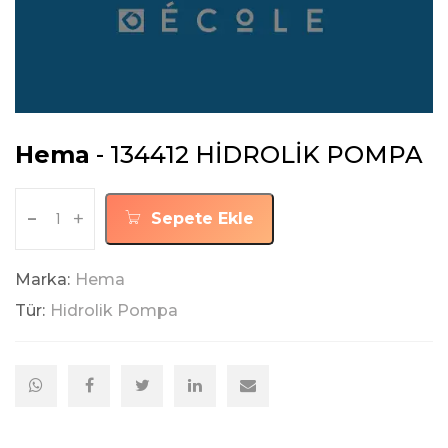
Hema
- 134412 HİDROLİK POMPA
-
+
Sepete Ekle
Marka:
Hema
Tür:
Hidrolik Pompa