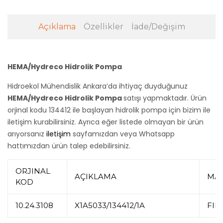
Açıklama
Özellikler
İade/Değişim
HEMA/Hydreco Hidrolik Pompa
Hidroekol Mühendislik Ankara’da ihtiyaç duyduğunuz
HEMA/Hydreco Hidrolik Pompa
satışı yapmaktadır. Ürün
orjinal kodu 134412 ile başlayan hidrolik pompa için bizim ile
iletişim kurabilirsiniz. Ayrıca eğer listede olmayan bir ürün
arıyorsanız
iletişim
sayfamızdan veya Whatsapp
hattımızdan ürün talep edebilirsiniz.
ORJINAL
AÇIKLAMA
MA
KOD
10.24.3108
X1A5033/134412/1A
FIN