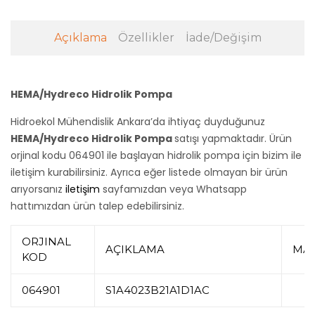
Açıklama
Özellikler
İade/Değişim
HEMA/Hydreco Hidrolik Pompa
Hidroekol Mühendislik Ankara’da ihtiyaç duyduğunuz
HEMA/Hydreco Hidrolik Pompa
satışı yapmaktadır. Ürün
orjinal kodu 064901 ile başlayan hidrolik pompa için bizim ile
iletişim kurabilirsiniz. Ayrıca eğer listede olmayan bir ürün
arıyorsanız
iletişim
sayfamızdan veya Whatsapp
hattımızdan ürün talep edebilirsiniz.
ORJINAL
AÇIKLAMA
MA
KOD
064901
S1A4023B21A1D1AC