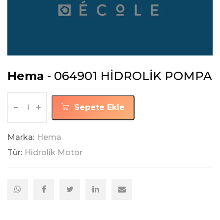
Hema
- 064901 HİDROLİK POMPA
-
+
Sepete Ekle
Marka:
Hema
Tür:
Hidrolik Motor