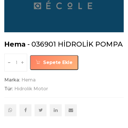
Hema
- 036901 HİDROLİK POMPA
-
+
Sepete Ekle
Marka:
Hema
Tür:
Hidrolik Motor