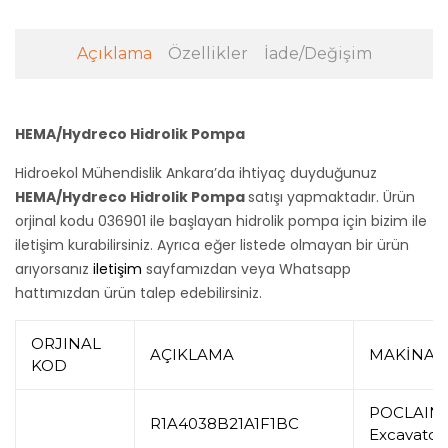
Açıklama
Özellikler
İade/Değişim
HEMA/Hydreco Hidrolik Pompa
Hidroekol Mühendislik Ankara’da ihtiyaç duyduğunuz
HEMA/Hydreco Hidrolik Pompa
satışı yapmaktadır. Ürün
orjinal kodu 036901 ile başlayan hidrolik pompa için bizim ile
iletişim kurabilirsiniz. Ayrıca eğer listede olmayan bir ürün
arıyorsanız
iletişim
sayfamızdan veya Whatsapp
hattımızdan ürün talep edebilirsiniz.
ORJINAL
AÇIKLAMA
MAKİNA
KOD
POCLAIN 
R1A4038B21A1F1BC
Excavator