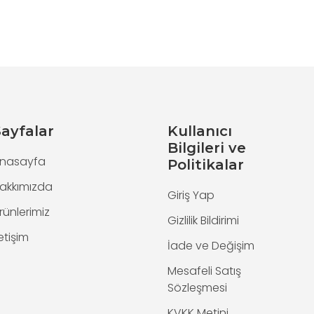
ayfalar
Kullanıcı
Bilgileri ve
nasayfa
Politikalar
akkımızda
Giriş Yap
rünlerimiz
Gizlilik Bildirimi
letişim
İade ve Değişim
Mesafeli Satış
Sözleşmesi
KVKK Metini