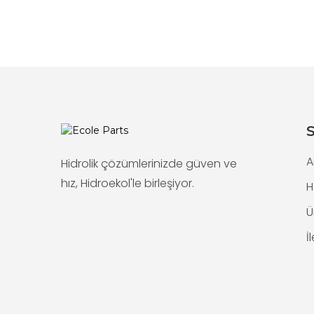
S
A
Hidrolik çözümlerinizde güven ve
hız, Hidroekol'le birleşiyor.
H
Ü
İ