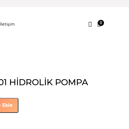
0
İletişim
101 HİDROLİK POMPA
 Ekle