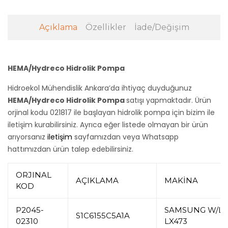
Açıklama
Özellikler
İade/Değişim
HEMA/Hydreco Hidrolik Pompa
Hidroekol Mühendislik Ankara’da ihtiyaç duyduğunuz
HEMA/Hydreco Hidrolik Pompa
satışı yapmaktadır. Ürün
orjinal kodu 021817 ile başlayan hidrolik pompa için bizim ile
iletişim kurabilirsiniz. Ayrıca eğer listede olmayan bir ürün
arıyorsanız
iletişim
sayfamızdan veya Whatsapp
hattımızdan ürün talep edebilirsiniz.
ORJINAL
AÇIKLAMA
MAKİNA
KOD
P2045-
SAMSUNG W/L
S1C6155C5A1A
02310
LX473