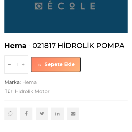
Hema
- 021817 HİDROLİK POMPA
-
+
Sepete Ekle
Marka:
Hema
Tür:
Hidrolik Motor