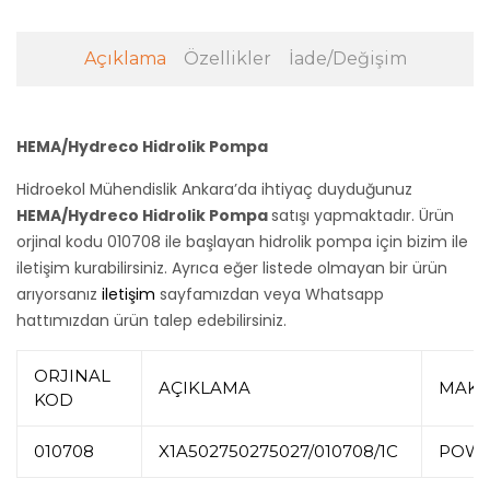
Açıklama
Özellikler
İade/Değişim
HEMA/Hydreco Hidrolik Pompa
Hidroekol Mühendislik Ankara’da ihtiyaç duyduğunuz
HEMA/Hydreco Hidrolik Pompa
satışı yapmaktadır. Ürün
orjinal kodu 010708 ile başlayan hidrolik pompa için bizim ile
iletişim kurabilirsiniz. Ayrıca eğer listede olmayan bir ürün
arıyorsanız
iletişim
sayfamızdan veya Whatsapp
hattımızdan ürün talep edebilirsiniz.
ORJINAL
AÇIKLAMA
MAKİ
KOD
010708
X1A502750275027/010708/1C
POWE