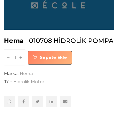
Hema
- 010708 HİDROLİK POMPA
-
+
Sepete Ekle
Marka:
Hema
Tür:
Hidrolik Motor